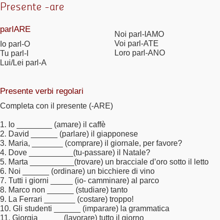
Presente -are
parlARE
Noi parl-IAMO
Voi parl-ATE
Io parl-O
Loro parl-ANO
Tu parl-I
Lui/Lei parl-A
Presente verbi regolari
Completa con il presente (-ARE)
1. Io ________ (amare) il caffè
2. David ______ (parlare) il giapponese
3. Maria, _______ (comprare) il giornale, per favore?
4. Dove __________(tu-passare) il Natale?
5. Marta __________(trovare) un bracciale d’oro sotto il letto
6. Noi ______ (ordinare) un bicchiere di vino
7. Tutti i giorni _____ (io- camminare) al parco
8. Marco non ______ (studiare) tanto
9. La Ferrari _______ (costare) troppo!
10. Gli studenti ______ (imparare) la grammatica
11. Giorgia _____ (lavorare) tutto il giorno