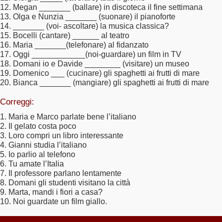
12. Megan _______ (ballare) in discoteca il fine settimana
13. Olga e Nunzia _______ (suonare) il pianoforte
14. _______ (voi- ascoltare) la musica classica?
15. Bocelli (cantare) ______ al teatro
16. Maria _______(telefonare) al fidanzato
17. Oggi ____________(noi-guardare) un film in TV
18. Domani io e Davide ________ (visitare) un museo
19. Domenico ___ (cucinare) gli spaghetti ai frutti di mare
20. Bianca _______ (mangiare) gli spaghetti ai frutti di mare
Correggi:
1. Maria e Marco parlate bene l’italiano
2. Il gelato costa poco
3. Loro compri un libro interessante
4. Gianni studia l’italiano
5. Io parlio al telefono
6. Tu amate l’Italia
7. Il professore parlano lentamente
8. Domani gli studenti visitano la città
9. Marta, mandi i fiori a casa?
10. Noi guardate un film giallo.