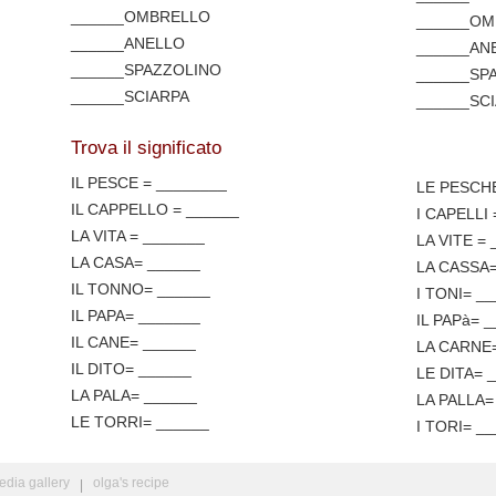
______OMBRELLO
______OM
______ANELLO
______ANE
______SPAZZOLINO
______SP
______SCIARPA
______SC
Trova il significato
IL PESCE = ________
LE PESCHE
IL CAPPELLO = ______
I CAPELLI
LA VITA = _______
LA VITE =
LA CASA= ______
LA CASSA=
IL TONNO= ______
I TONI= _
IL PAPA= _______
IL PAPà= 
IL CANE= ______
LA CARNE=
IL DITO= ______
LE DITA= 
LA PALA= ______
LA PALLA=
LE TORRI= ______
I TORI= _
edia gallery
olga's recipe
|