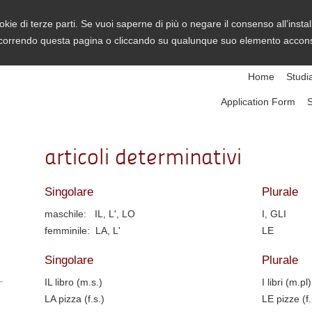
ookie di terze parti. Se vuoi saperne di più o negare il consenso all’ins
orrendo questa pagina o cliccando su qualunque suo elemento acconsen
Home
Studia
Application Form
S
articoli determinativi
Singolare
Plurale
maschile: IL, L', LO
I, GLI
femminile: LA, L'
LE
Singolare
Plurale
IL libro (m.s.)
I libri (m.pl)
LA pizza (f.s.)
LE pizze (f.