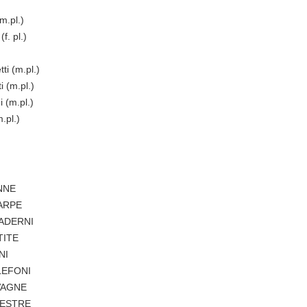
m.pl.)
(f. pl.)
ti (m.pl.)
i (m.pl.)
 (m.pl.)
.pl.)
NNE
ARPE
ADERNI
TITE
NI
LEFONI
VAGNE
NESTRE