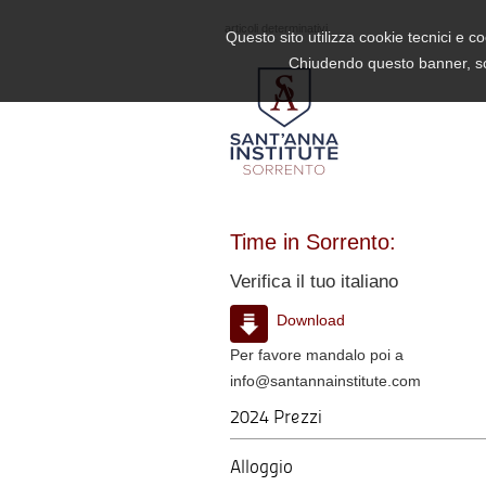
articoli determinativi
Questo sito utilizza cookie tecnici e c
Chiudendo questo banner, sc
Time in Sorrento:
Verifica il tuo italiano
Download
Per favore mandalo poi a
info@santannainstitute.com
2024 Prezzi
Alloggio