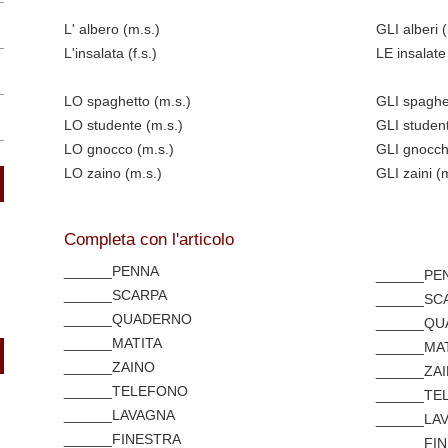
L' albero (m.s.)
GLI alberi (
L'insalata (f.s.)
LE insalate 
LO spaghetto (m.s.)
GLI spaghet
LO studente (m.s.)
GLI student
LO gnocco (m.s.)
GLI gnocchi
LO zaino (m.s.)
GLI zaini (m
Completa con l'articolo
______PENNA
______PE
______SCARPA
______SC
______QUADERNO
______QU
______MATITA
______MA
______ZAINO
______ZAI
______TELEFONO
______TE
______LAVAGNA
______LA
______FINESTRA
______FI