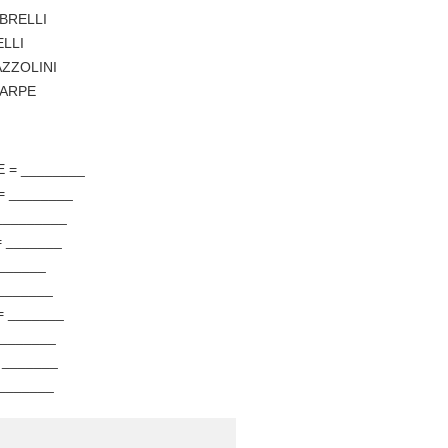
BRELLI
LLI
AZZOLINI
IARPE
 = ________
 = ________
 _________
 _______
_______
________
 _______
________
 _______
________